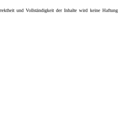
rektheit und Vollständigkeit der Inhalte wird keine Haftung
gebot unserer Webseite, sobald Sie diese Links anklicken. Auf
 wir mit Links verbunden haben, zwar sorgfältig auf etwaige
sehen haben, noch, dass Seiten nachträglich geändert wurden.
 uns in Verbindung.
n dem Urheberrecht. Das Kopieren und Weitergeben - auch