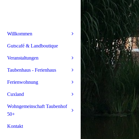
Willkommen
Gutscafé & Landboutique
Veranstaltungen
Taubenhaus - Ferienhaus
Ferienwohnung
Cuxland
Wohngemeinschaft Taubenhof
50+
Kontakt