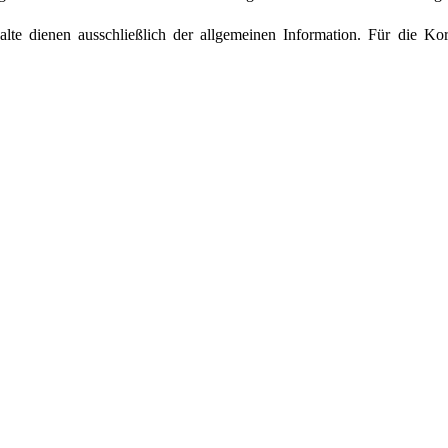
alte dienen ausschließlich der allgemeinen Information. Für die Kor
te enthält Verweise (Links) auf externe Seiten. Sie verlassen das An
taltungen dort haben wir keinen Einfluss. Wir haben die Seiten, die
e durchgesehen, können aber weder ausschließen, dass wir etwas über
nem unserer Links rechtswidrige Inhalte finden, setzen Sie sich bitte mit
xte, Bilder, Grafiken und das Layout dieser Website unterliege
n zur privaten Nutzung - ist untersagt.
die verwendeten Bilder und Grafiken:
a Rühl
beit zu leisten - Sie können uns dabei unterstützen: